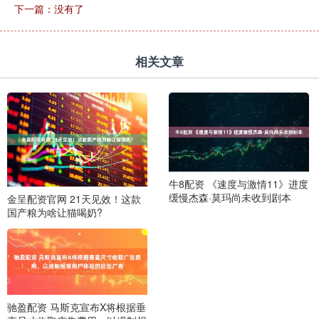
下一篇：没有了
相关文章
牛8配资 《速度与激情11》进度
缓慢杰森·莫玛尚未收到剧本
金呈配资官网 21天见效！这款
国产粮为啥让猫喝奶?
驰盈配资 马斯克宣布X将根据垂