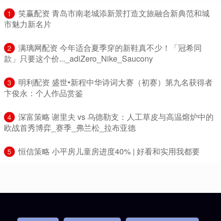
​笑赢配资 青岛市南老城添新景打造文旅融合新典范和城
1
市魅力新名片
​满璃网配资 今年适合夏季穿的新鞋真不少！「冠希同
2
款」只要这个价..._adiZero_Nike_Saucony
​明利配资 盛世•新程中华诗词大赛（初赛）第九名获得者
3
卞俊永：个人作品赏鉴
​深富策略 谢里夫 vs 乌德勒支：人工草皮与高温熔炉中的
4
欧战首秀博弈_赛季_弗兰松_拉布亚德
​恒信策略 小平房儿童房进度40% | 好看和实用我都要
5