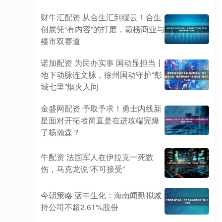
财牛汇配资 从合生汇到缦云！合生
创展凭“有内容”的打磨，霸榜商业与
楼市双赛道
诺加配资 为民办实事 国动显担当丨
地下动脉连文脉，徐州国动守护“彭
城七里”烟火人间
金盛网配资 予取予求！勇士内线新
星面对开拓者简直是在进攻端完爆
了杨瀚森？
牛配资 法国军人在伊拉克一死数
伤，马克龙说“不可接受”
今朝策略 蓝丰生化：海南闻勤拟减
持公司不超2.61%股份