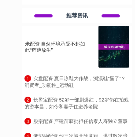
推荐资讯
米配资 自然环境承受不起如
此“奇葩放生”
​实盘配资 夏日凉鞋大作战，溯溪鞋“赢了”？_
1
消费者_功能性_运动鞋
​长盈宝配资 52岁一部剧爆红，92岁仍在拍戏
2
的游本昌，如今和妻子住进养老院
​股樂配资 严建苗获批担任信泰人寿独立董事
3
​奢玺融配资 他三次被开除党籍，逃过数次暗
4