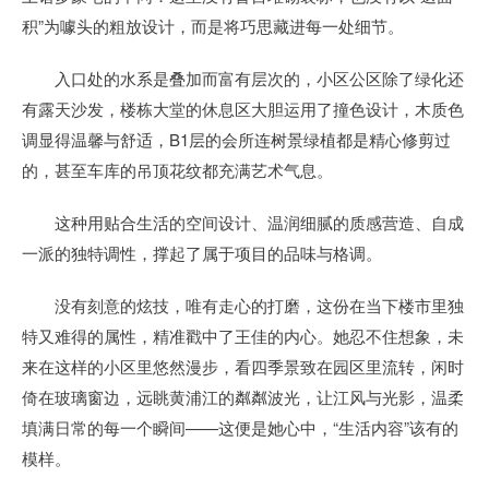
积”为噱头的粗放设计，而是将巧思藏进每一处细节。
入口处的水系是叠加而富有层次的，小区公区除了绿化还
有露天沙发，楼栋大堂的休息区大胆运用了撞色设计，木质色
调显得温馨与舒适，B1层的会所连树景绿植都是精心修剪过
的，甚至车库的吊顶花纹都充满艺术气息。
这种用贴合生活的空间设计、温润细腻的质感营造、自成
一派的独特调性，撑起了属于项目的品味与格调。
没有刻意的炫技，唯有走心的打磨，这份在当下楼市里独
特又难得的属性，精准戳中了王佳的内心。她忍不住想象，未
来在这样的小区里悠然漫步，看四季景致在园区里流转，闲时
倚在玻璃窗边，远眺黄浦江的粼粼波光，让江风与光影，温柔
填满日常的每一个瞬间——这便是她心中，“生活内容”该有的
模样。