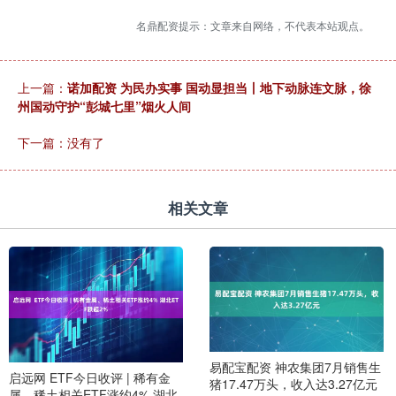
名鼎配资提示：文章来自网络，不代表本站观点。
上一篇：
诺加配资 为民办实事 国动显担当丨地下动脉连文脉，徐
州国动守护“彭城七里”烟火人间
下一篇：没有了
相关文章
易配宝配资 神农集团7月销售生
启远网 ETF今日收评 | 稀有金
猪17.47万头，收入达3.27亿元
属、稀土相关ETF涨约4% 湖北