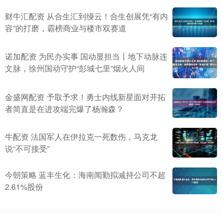
财牛汇配资 从合生汇到缦云！合生创展凭“有内
容”的打磨，霸榜商业与楼市双赛道
诺加配资 为民办实事 国动显担当丨地下动脉连
文脉，徐州国动守护“彭城七里”烟火人间
金盛网配资 予取予求！勇士内线新星面对开拓
者简直是在进攻端完爆了杨瀚森？
牛配资 法国军人在伊拉克一死数伤，马克龙
说“不可接受”
今朝策略 蓝丰生化：海南闻勤拟减持公司不超
2.61%股份