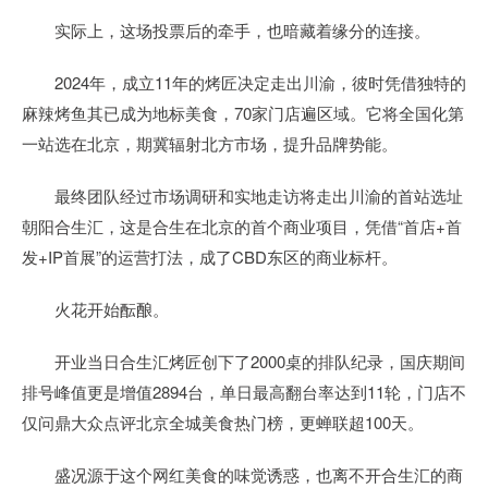
实际上，这场投票后的牵手，也暗藏着缘分的连接。
2024年，成立11年的烤匠决定走出川渝，彼时凭借独特的
麻辣烤鱼其已成为地标美食，70家门店遍区域。它将全国化第
一站选在北京，期冀辐射北方市场，提升品牌势能。
最终团队经过市场调研和实地走访将走出川渝的首站选址
朝阳合生汇，这是合生在北京的首个商业项目，凭借“首店+首
发+IP首展”的运营打法，成了CBD东区的商业标杆。
火花开始酝酿。
开业当日合生汇烤匠创下了2000桌的排队纪录，国庆期间
排号峰值更是增值2894台，单日最高翻台率达到11轮，门店不
仅问鼎大众点评北京全城美食热门榜，更蝉联超100天。
盛况源于这个网红美食的味觉诱惑，也离不开合生汇的商