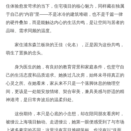
住体验愈发苛求的当下，住宅项目的核心魅力，同样藏在独属
于自己的“内容”里——不是冰冷的建筑堆砌，也不是千篇一律
的硬件叠加，而是能触达内心的生活共鸣，是让空间与居者的
品味、需求同频的温度。
家住浦东森兰板块的王佳（化名），正是因为这份共鸣，
萌生了置换的念头。
身为医生的她，有良好的教育背景和家庭条件，也坚守自
己的生活态度和品质追求。她换过几次房，始终未寻得真正的
心灵之所。在她看来，家从来不只是一个落脚休息的物理空
间，更该是一处能安放情绪、契合审美，兼具美感与舒适的精
神港湾，是日常奔波后的温柔归处。
这份期待，本只是心底的小念想，却在陪同朋友看房时，
被缦云上海项目触动。走进缦云，她第一眼便感受到了与市场
上诸多豪宅的不同：这里没有盲目堆砌装标，也没有以“送面