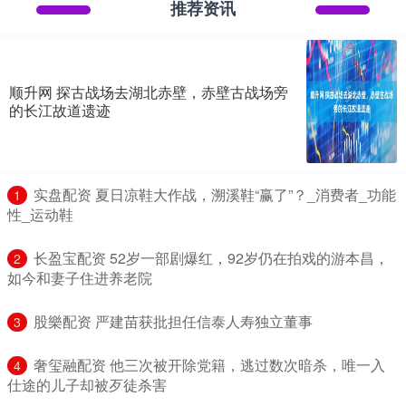
推荐资讯
顺升网 探古战场去湖北赤壁，赤壁古战场旁
的长江故道遗迹
​实盘配资 夏日凉鞋大作战，溯溪鞋“赢了”？_消费者_功能
1
性_运动鞋
​长盈宝配资 52岁一部剧爆红，92岁仍在拍戏的游本昌，
2
如今和妻子住进养老院
​股樂配资 严建苗获批担任信泰人寿独立董事
3
​奢玺融配资 他三次被开除党籍，逃过数次暗杀，唯一入
4
仕途的儿子却被歹徒杀害