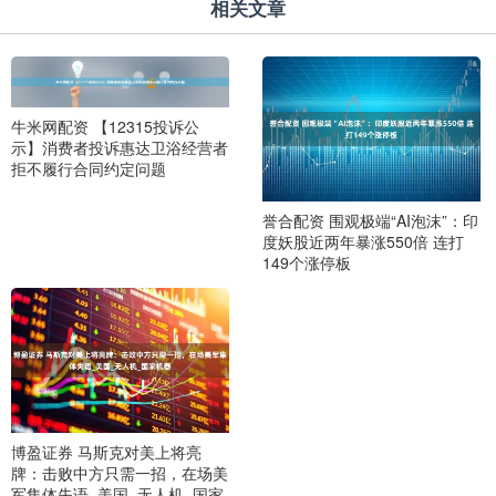
相关文章
牛米网配资 【12315投诉公
示】消费者投诉惠达卫浴经营者
拒不履行合同约定问题
誉合配资 围观极端“AI泡沫”：印
度妖股近两年暴涨550倍 连打
149个涨停板
博盈证券 马斯克对美上将亮
牌：击败中方只需一招，在场美
军集体失语_美国_无人机_国家