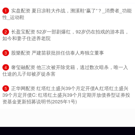
​实盘配资 夏日凉鞋大作战，溯溪鞋“赢了”？_消费者_功能
1
性_运动鞋
​长盈宝配资 52岁一部剧爆红，92岁仍在拍戏的游本昌，
2
如今和妻子住进养老院
​股樂配资 严建苗获批担任信泰人寿独立董事
3
​奢玺融配资 他三次被开除党籍，逃过数次暗杀，唯一入
4
仕途的儿子却被歹徒杀害
​正华网配资 红塔红土盛兴39个月定开债A,红塔红土盛兴
5
39个月定开债C: 红塔红土盛兴39个月定期开放债券型证券投
资基金更新招募说明书(2025年1号)