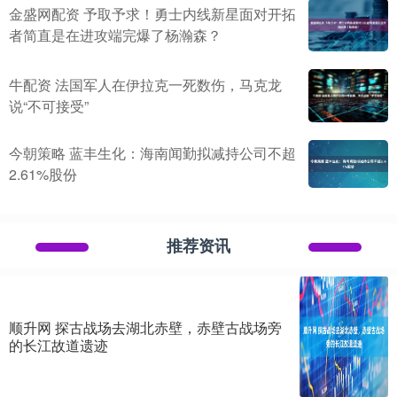
金盛网配资 予取予求！勇士内线新星面对开拓
者简直是在进攻端完爆了杨瀚森？
牛配资 法国军人在伊拉克一死数伤，马克龙
说“不可接受”
今朝策略 蓝丰生化：海南闻勤拟减持公司不超
2.61%股份
推荐资讯
顺升网 探古战场去湖北赤壁，赤壁古战场旁
的长江故道遗迹