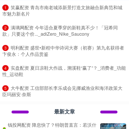
​笑赢配资 青岛市南老城添新景打造文旅融合新典范和城
1
市魅力新名片
​满璃网配资 今年适合夏季穿的新鞋真不少！「冠希同
2
款」只要这个价..._adiZero_Nike_Saucony
​明利配资 盛世•新程中华诗词大赛（初赛）第九名获得者
3
卞俊永：个人作品赏鉴
​实盘配资 夏日凉鞋大作战，溯溪鞋“赢了”？_消费者_功能
4
性_运动鞋
​大牛配资 工信部部长李乐成会见挪威渔业和海洋政策大
5
臣玛丽安·奈斯
最新文章
钱投网配资 降息快了？特朗普直言：若沃什