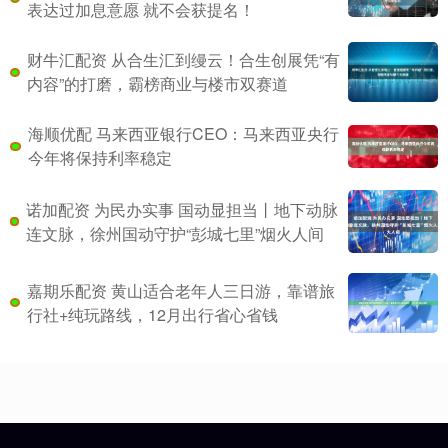
表达过加息意愿 就不会获提名！
财牛汇配资 从合生汇到缦云！合生创展凭“有
内容”的打磨，霸榜商业与楼市双赛道
海顺优配 马来西亚银行CEO：马来西亚央行
今年将保持利率稳定
诺加配资 为民办实事 国动显担当丨地下动脉
连文脉，徐州国动守护“彭城七里”烟火人间
嘉期乐配资 黄山适合老年人三日游，靠谱旅
行社+纯玩路线，12月出行省心省钱