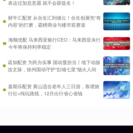
表达过加息意愿 就不会获提名！
财牛汇配资 从合生汇到缦云！合生创展凭“有
内容”的打磨，霸榜商业与楼市双赛道
海顺优配 马来西亚银行CEO：马来西亚央行
今年将保持利率稳定
诺加配资 为民办实事 国动显担当丨地下动脉
连文脉，徐州国动守护“彭城七里”烟火人间
嘉期乐配资 黄山适合老年人三日游，靠谱旅
行社+纯玩路线，12月出行省心省钱