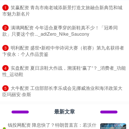
​笑赢配资 青岛市南老城添新景打造文旅融合新典范和城
1
市魅力新名片
​满璃网配资 今年适合夏季穿的新鞋真不少！「冠希同
2
款」只要这个价..._adiZero_Nike_Saucony
​明利配资 盛世•新程中华诗词大赛（初赛）第九名获得者
3
卞俊永：个人作品赏鉴
​实盘配资 夏日凉鞋大作战，溯溪鞋“赢了”？_消费者_功能
4
性_运动鞋
​大牛配资 工信部部长李乐成会见挪威渔业和海洋政策大
5
臣玛丽安·奈斯
最新文章
钱投网配资 降息快了？特朗普直言：若沃什