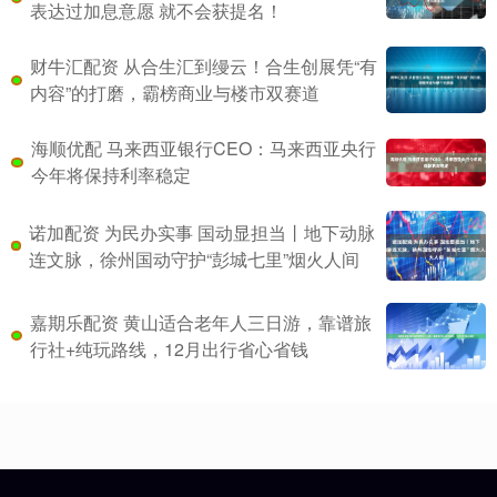
表达过加息意愿 就不会获提名！
财牛汇配资 从合生汇到缦云！合生创展凭“有
内容”的打磨，霸榜商业与楼市双赛道
海顺优配 马来西亚银行CEO：马来西亚央行
今年将保持利率稳定
诺加配资 为民办实事 国动显担当丨地下动脉
连文脉，徐州国动守护“彭城七里”烟火人间
嘉期乐配资 黄山适合老年人三日游，靠谱旅
行社+纯玩路线，12月出行省心省钱