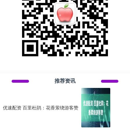
推荐资讯
优速配资 百里杜鹃：花香萦绕游客赞