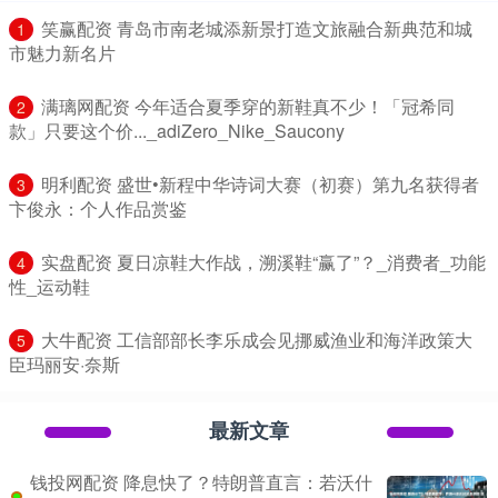
​笑赢配资 青岛市南老城添新景打造文旅融合新典范和城
1
市魅力新名片
​满璃网配资 今年适合夏季穿的新鞋真不少！「冠希同
2
款」只要这个价..._adiZero_Nike_Saucony
​明利配资 盛世•新程中华诗词大赛（初赛）第九名获得者
3
卞俊永：个人作品赏鉴
​实盘配资 夏日凉鞋大作战，溯溪鞋“赢了”？_消费者_功能
4
性_运动鞋
​大牛配资 工信部部长李乐成会见挪威渔业和海洋政策大
5
臣玛丽安·奈斯
最新文章
钱投网配资 降息快了？特朗普直言：若沃什